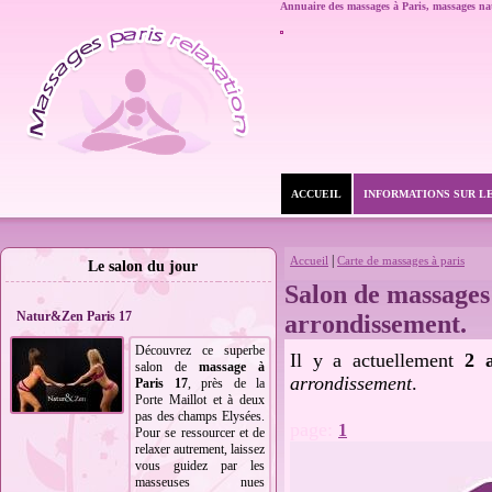
Annuaire des massages à Paris,
massages nat
ACCUEIL
INFORMATIONS SUR L
|
Accueil
Carte de massages à paris
Le salon du jour
Salon de massages 
Natur&Zen Paris 17
arrondissement.
Découvrez ce superbe
Il y a actuellement
2 
salon de
massage à
arrondissement
.
Paris 17
, près de la
Porte Maillot et à deux
pas des champs Elysées.
page:
1
Pour se ressourcer et de
relaxer autrement, laissez
vous guidez par les
masseuses nues