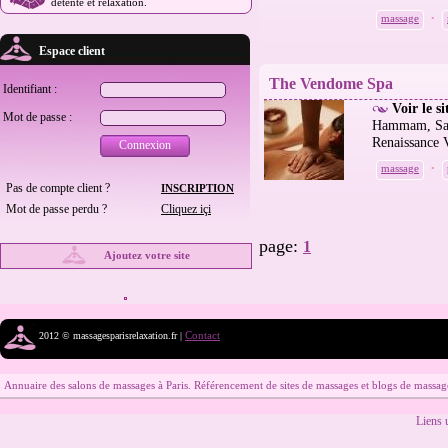
détente et relaxation.
massage
•
Espace client
The Vendome Spa
Identifiant :
Voir le 
Mot de passe :
Hammam, Saun
Renaissance 
Connexion
massage
•
Pas de compte client ?
INSCRIPTION
Mot de passe perdu ?
Cliquez içi
page:
1
Ajoutez votre site
Contact
2012 © massagesparisrelaxation.fr |
Annuaire des salons de massages à Paris. Référencement de sites de massages et blogs de massag
Liens u