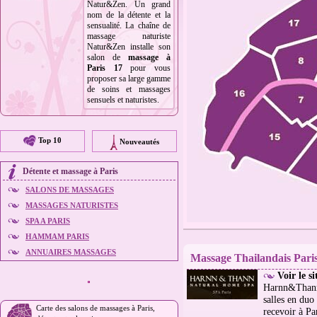
Natur&Zen. Un grand
nom de la détente et la
sensualité. La chaîne de
massage naturiste
Natur&Zen installe son
salon de
massage à
Paris 17
pour vous
proposer sa large gamme
de soins et massages
sensuels et naturistes.
Top 10
Nouveautés
Détente et
massage à Paris
SALONS DE MASSAGES
MASSAGES NATURISTES
SPA A PARIS
HAMMAM PARIS
ANNUAIRES MASSAGES
Massage Thailandais Pari
Voir le s
Harnn&Thann 
salles en du
Carte des salons de massages à Paris,
recevoir à Pa