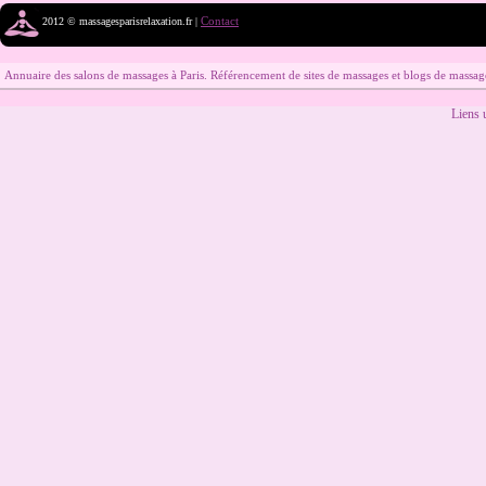
Contact
2012 © massagesparisrelaxation.fr |
Annuaire des salons de massages à Paris. Référencement de sites de massages et blogs de massag
Liens u