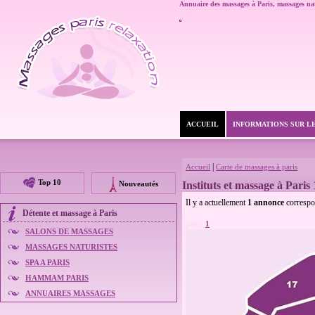
Annuaire des massages à Paris,
massages nat
ACCUEIL
INFORMATIONS SUR L
|
Accueil
Carte de massages à paris
Top 10
Nouveautés
Instituts et massage à Paris
Il y a actuellement
1 annonce
correspo
Détente et
massage à Paris
page:
1
SALONS DE MASSAGES
MASSAGES NATURISTES
SPA A PARIS
HAMMAM PARIS
ANNUAIRES MASSAGES