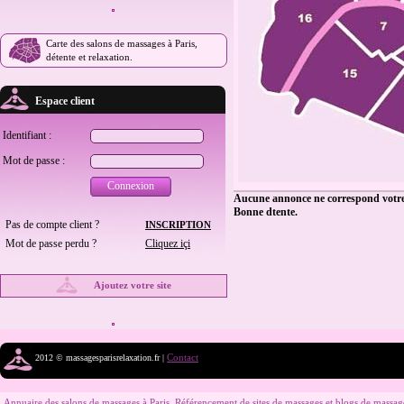
Carte des salons de massages à Paris,
détente et relaxation.
Espace client
Identifiant :
Mot de passe :
Connexion
Aucune annonce ne correspond votre 
Bonne dtente.
Pas de compte client ?
INSCRIPTION
Mot de passe perdu ?
Cliquez içi
Ajoutez votre site
Contact
2012 © massagesparisrelaxation.fr |
Annuaire des salons de massages à Paris. Référencement de sites de massages et blogs de massag