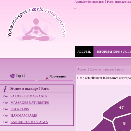
Annuaire des massages à Paris,
massages nat
ACCUEIL
INFORMATIONS SUR L
|
Accueil
Carte de massages à paris
Top 10
Nouveautés
Il y a actuellement
0 annonce
correspo
Détente et
massage à Paris
SALONS DE MASSAGES
MASSAGES NATURISTES
SPA A PARIS
HAMMAM PARIS
ANNUAIRES MASSAGES