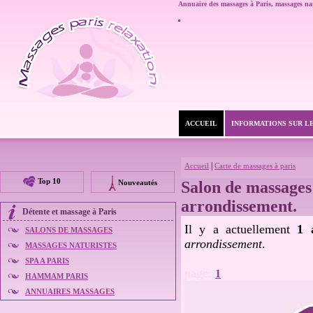
Annuaire des massages à Paris,
massages nat
ACCUEIL
INFORMATIONS SUR L
|
Accueil
Carte de massages à paris
Top 10
Nouveautés
Salon de massages 
arrondissement.
Détente et
massage à Paris
Il y a actuellement
1 
SALONS DE MASSAGES
arrondissement
.
MASSAGES NATURISTES
SPA A PARIS
page:
1
HAMMAM PARIS
ANNUAIRES MASSAGES