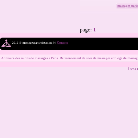
massages paris
page:
1
Contact
2012 © massagesparisrelaxation.fr |
Annuaire des salons de massages à Paris. Référencement de sites de massages et blogs de massag
Liens u