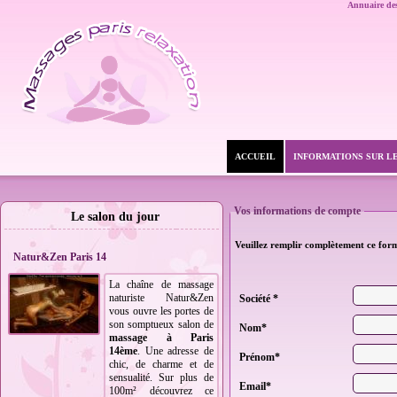
Annuaire des
ACCUEIL
INFORMATIONS SUR L
Vos informations de compte
Le salon du jour
Veuillez remplir complètement ce form
Natur&Zen Paris 14
La chaîne de massage
naturiste Natur&Zen
Société *
vous ouvre les portes de
son somptueux salon de
Nom*
massage à Paris
14ème
. Une adresse de
Prénom*
chic, de charme et de
sensualité. Sur plus de
Email*
100m² découvrez ce