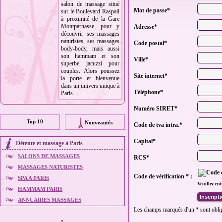
salon de massage situé
Mot de passe*
sur le Boulevard Raspail
à proximité de la Gare
Montparnasse, pour y
Adresse*
découvrir ses massages
naturistes, ses massages
Code postal*
body-body, mais aussi
son hammam et son
Ville*
superbe jacuzzi pour
couples. Alors poussez
Site internet*
la porte et bienvenue
dans un univers unique à
Téléphone*
Paris.
Numéro SIRET*
Top 10
Nouveautés
Code de tva intra.*
Capital*
Détente et
massage à Paris
SALONS DE MASSAGES
RCS*
MASSAGES NATURISTES
Code de vérification
*
:
SPA A PARIS
Veuillez en
HAMMAM PARIS
Inscript
ANNUAIRES MASSAGES
Les champs marqués d'un
*
sont obli